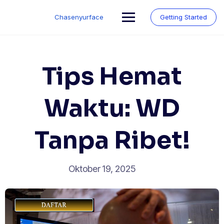
Skip
to
Chasenyurface
Getting Started
content
Tips Hemat
Waktu: WD
Tanpa Ribet!
Oktober 19, 2025