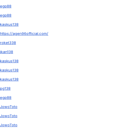
egp88
egp88
kaskus138
https://agen96official.com/
roket338
ikan138
kaskus138
kaskus138
kaskus138
pg138
egp88
JowoToto
JowoToto
JowoToto