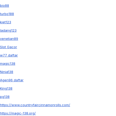
bio88
turbo188
kiet123
ladang123
venetian89
Slot Gacor
w77 daftar
magic138
Ninja138
Agen96 daftar
King138
pg138
https://www.countryfaircinnamonrolls.com/
https://magic-138.org/