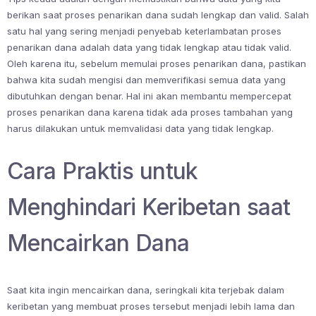
berikan saat proses penarikan dana sudah lengkap dan valid. Salah
satu hal yang sering menjadi penyebab keterlambatan proses
penarikan dana adalah data yang tidak lengkap atau tidak valid.
Oleh karena itu, sebelum memulai proses penarikan dana, pastikan
bahwa kita sudah mengisi dan memverifikasi semua data yang
dibutuhkan dengan benar. Hal ini akan membantu mempercepat
proses penarikan dana karena tidak ada proses tambahan yang
harus dilakukan untuk memvalidasi data yang tidak lengkap.
Cara Praktis untuk
Menghindari Keribetan saat
Mencairkan Dana
Saat kita ingin mencairkan dana, seringkali kita terjebak dalam
keribetan yang membuat proses tersebut menjadi lebih lama dan