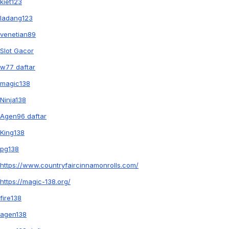
kiet123
ladang123
venetian89
Slot Gacor
w77 daftar
magic138
Ninja138
Agen96 daftar
King138
pg138
https://www.countryfaircinnamonrolls.com/
https://magic-138.org/
fire138
agen138