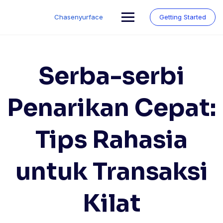
Skip
to
Chasenyurface
Getting Started
content
Serba-serbi
Penarikan Cepat:
Tips Rahasia
untuk Transaksi
Kilat