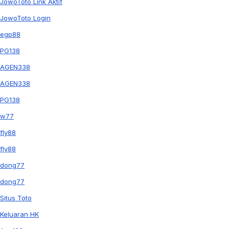
JowoToto Link Aktif
JowoToto Login
egp88
PG138
AGEN338
AGEN338
PG138
w77
fly88
fly88
dong77
dong77
Situs Toto
Keluaran HK