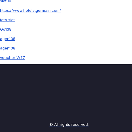
slot88
https://www.hotelstgermain.com/
toto slot
Go138
agen138
agen138
voucher W77
© All rights reserved.