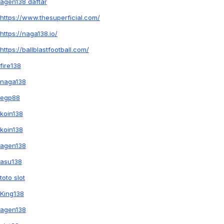
agen138 daftar
https://www.thesuperficial.com/
https://naga138.io/
https://ballblastfootball.com/
fire138
naga138
egp88
koin138
koin138
agen138
asu138
toto slot
King138
agen138