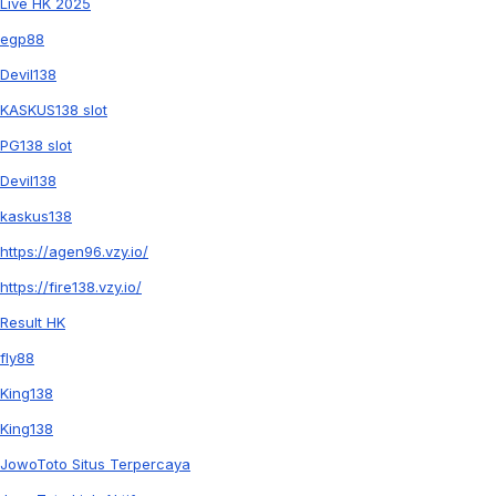
Live HK 2025
egp88
Devil138
KASKUS138 slot
PG138 slot
Devil138
kaskus138
https://agen96.vzy.io/
https://fire138.vzy.io/
Result HK
fly88
King138
King138
JowoToto Situs Terpercaya