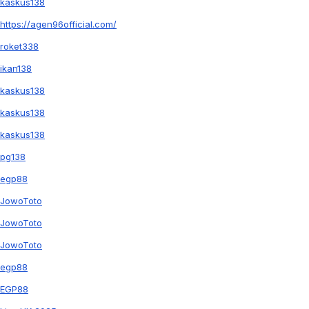
kaskus138
https://agen96official.com/
roket338
ikan138
kaskus138
kaskus138
kaskus138
pg138
egp88
JowoToto
JowoToto
JowoToto
egp88
EGP88