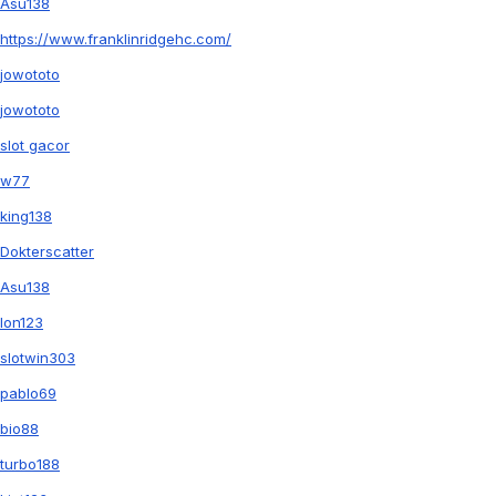
Asu138
https://www.franklinridgehc.com/
jowototo
jowototo
slot gacor
w77
king138
Dokterscatter
Asu138
Ion123
slotwin303
pablo69
bio88
turbo188