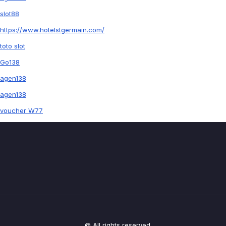
slot88
https://www.hotelstgermain.com/
toto slot
Go138
agen138
agen138
voucher W77
© All rights reserved.