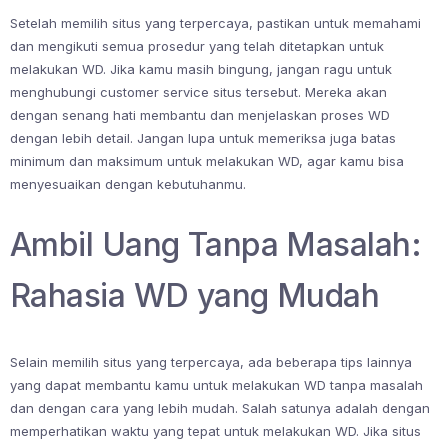
Setelah memilih situs yang terpercaya, pastikan untuk memahami
dan mengikuti semua prosedur yang telah ditetapkan untuk
melakukan WD. Jika kamu masih bingung, jangan ragu untuk
menghubungi customer service situs tersebut. Mereka akan
dengan senang hati membantu dan menjelaskan proses WD
dengan lebih detail. Jangan lupa untuk memeriksa juga batas
minimum dan maksimum untuk melakukan WD, agar kamu bisa
menyesuaikan dengan kebutuhanmu.
Ambil Uang Tanpa Masalah:
Rahasia WD yang Mudah
Selain memilih situs yang terpercaya, ada beberapa tips lainnya
yang dapat membantu kamu untuk melakukan WD tanpa masalah
dan dengan cara yang lebih mudah. Salah satunya adalah dengan
memperhatikan waktu yang tepat untuk melakukan WD. Jika situs