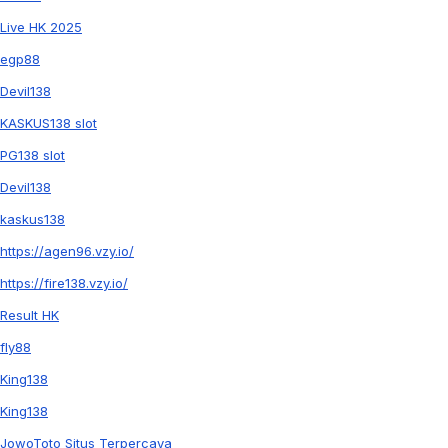
Live HK 2025
egp88
Devil138
KASKUS138 slot
PG138 slot
Devil138
kaskus138
https://agen96.vzy.io/
https://fire138.vzy.io/
Result HK
fly88
King138
King138
JowoToto Situs Terpercaya