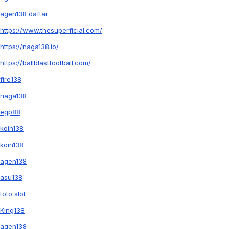
agen138 daftar
https://www.thesuperficial.com/
https://naga138.io/
https://ballblastfootball.com/
fire138
naga138
egp88
koin138
koin138
agen138
asu138
toto slot
King138
agen138