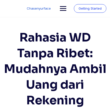
Skip
to
Chasenyurface
Getting Started
content
Rahasia WD
Tanpa Ribet:
Mudahnya Ambil
Uang dari
Rekening