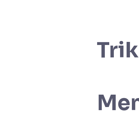
Trik
Men