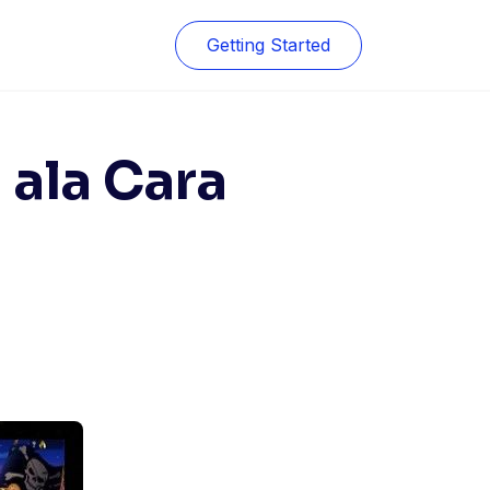
Getting Started
ala Cara