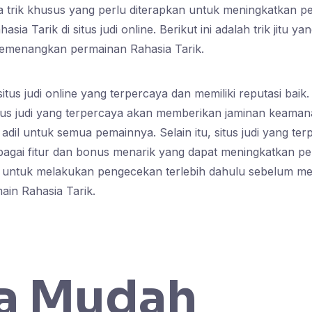
da trik khusus yang perlu diterapkan untuk meningkatkan 
sia Tarik di situs judi online. Berikut ini adalah trik jitu y
emenangkan permainan Rahasia Tarik.
situs judi online yang terpercaya dan memiliki reputasi baik.
itus judi yang terpercaya akan memberikan jaminan keama
dil untuk semua pemainnya. Selain itu, situs judi yang ter
agai fitur dan bonus menarik yang dapat meningkatkan p
untuk melakukan pengecekan terlebih dahulu sebelum memil
ain Rahasia Tarik.
a Mudah