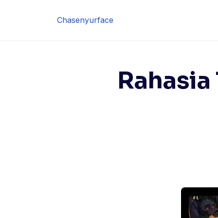
Skip
to
Chasenyurface
content
Rahasia