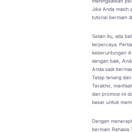
meningkatkan pel
Jika Anda masih 
tutorial bermain 
Selain itu, ada b
terpercaya. Perta
keberuntungan A
dengan baik, And
Anda saat bermai
Tetap tenang da
Terakhir, manfaa
dan promosi ini 
besar untuk meme
Dengan menerapkan
bermain Rahasia T