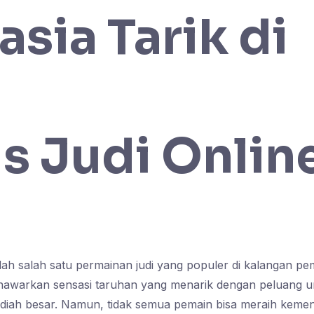
asia Tarik di
us Judi Onlin
lah salah satu permainan judi yang populer di kalangan pema
nawarkan sensasi taruhan yang menarik dengan peluang u
iah besar. Namun, tidak semua pemain bisa meraih keme