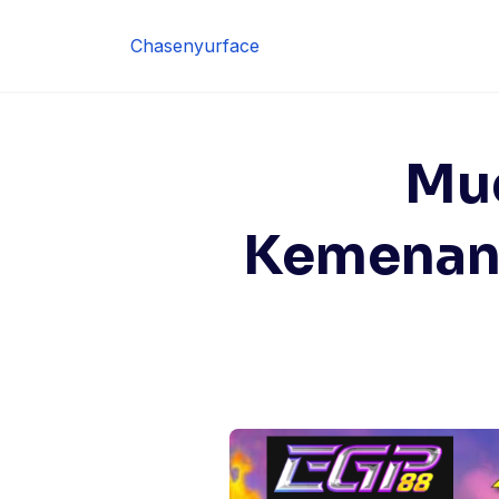
Skip
to
Chasenyurface
content
Mud
Kemenang