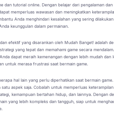
e dan tutorial online. Dengan belajar dari pengalaman da
 dapat memperluas wawasan dan meningkatkan keterampil
mbantu Anda menghindari kesalahan yang sering dilakukan 
Anda keunggulan dalam permainan.
 dan efektif yang disarankan oleh Mudah Banget! adalah d
trategi yang tepat dan memahami game secara mendalam
i, Anda dapat meraih kemenangan dengan lebih mudah dan le
asan untuk merasa frustrasi saat bermain game.
eberapa hal lain yang perlu diperhatikan saat bermain game
a satu aspek saja. Cobalah untuk memperluas keterampilan
trategi, kemampuan bertahan hidup, dan lainnya. Dengan d
main yang lebih kompleks dan tangguh, siap untuk mengha
e.