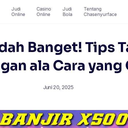
Judi
Casino
Judi
Tentang
Online
Online
Bola
Chasenyurface
ah Banget! Tips T
an ala Cara yan
Juni 20, 2025