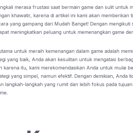
gkali merasa frustasi saat bermain game dan sulit untuk 
n khawatir, karena di artikel ini kami akan memberikan ti
ara yang gampang dari Mudah Banget! Dengan mengikuti s
 dapat meningkatkan peluang untuk memenangkan game de
 utama untuk meraih kemenangan dalam game adalah memilik
tegi yang baik, Anda akan kesulitan untuk mengatasi berba
h karena itu, kami merekomendasikan Anda untuk mulai b
egi yang simpel, namun efektif. Dengan demikian, Anda tid
 langkah-langkah yang rumit dan lebih fokus pada tujuan a
me.