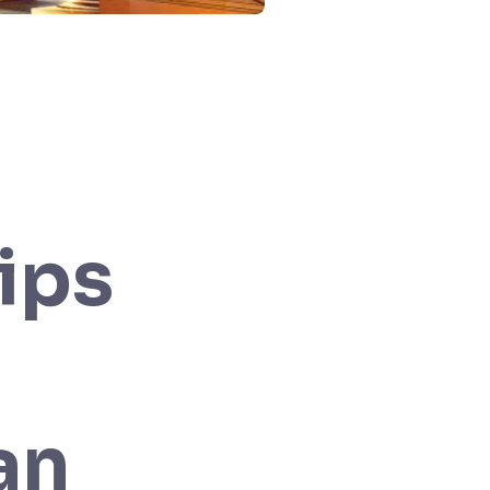
ips
an