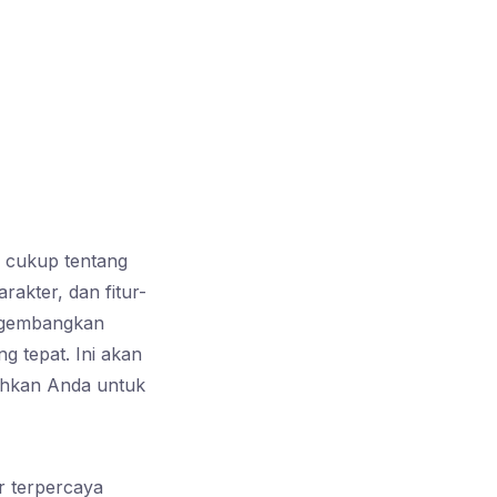
 cukup tentang
akter, dan fitur-
ngembangkan
g tepat. Ini akan
hkan Anda untuk
r terpercaya