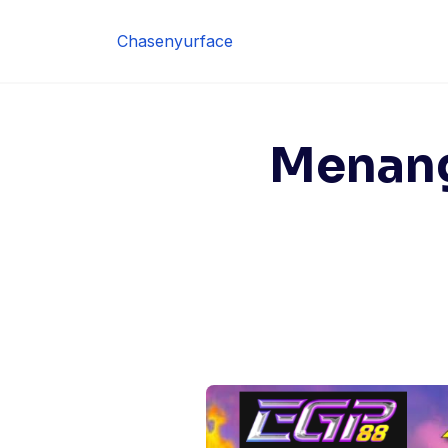
Skip
to
Chasenyurface
content
Menang