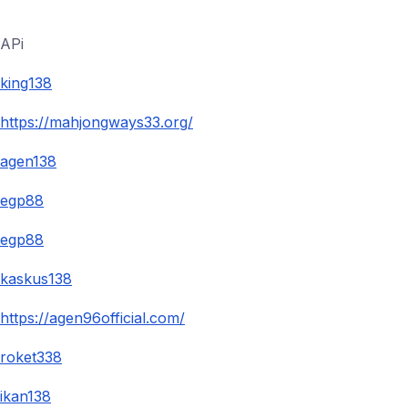
APi
king138
https://mahjongways33.org/
agen138
egp88
egp88
kaskus138
https://agen96official.com/
roket338
ikan138