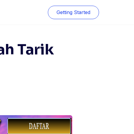
Getting Started
h Tarik