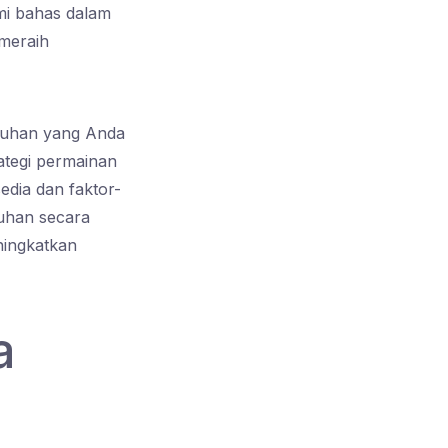
mi bahas dalam
 meraih
ruhan yang Anda
ategi permainan
edia dan faktor-
uhan secara
ningkatkan
a