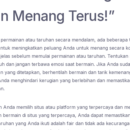
n Menang Terus!”
permainan atau taruhan secara mendalam, ada beberapa ti
 untuk meningkatkan peluang Anda untuk menang secara ko
ng jelas sebelum memulai permainan atau taruhan. Tentuka
ruh dan jangan terbawa emosi saat bermain. Jika Anda sud
 yang ditetapkan, berhentilah bermain dan tarik kemenang
da menghindari kerugian yang berlebihan dan memastika
n.
kan Anda memilih situs atau platform yang terpercaya dan mem
n bermain di situs yang terpercaya, Anda dapat memastik
ruhan yang Anda ikuti adalah fair dan tidak ada kecurang