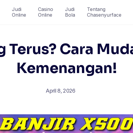
Judi
Casino
Judi
Tentang
Online
Online
Bola
Chasenyurface
 Terus? Cara Muda
Kemenangan!
April 8, 2026