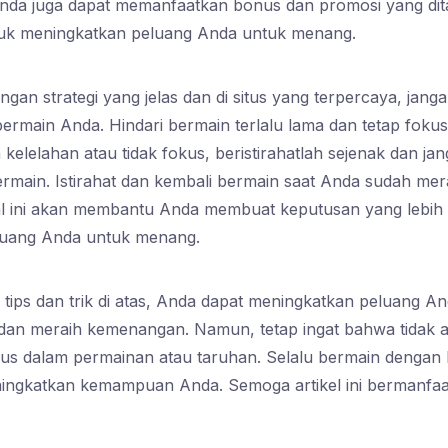
Anda juga dapat memanfaatkan bonus dan promosi yang di
ntuk meningkatkan peluang Anda untuk menang.
ngan strategi yang jelas dan di situs yang terpercaya, jang
ermain Anda. Hindari bermain terlalu lama dan tetap foku
kelelahan atau tidak fokus, beristirahatlah sejenak dan 
bermain. Istirahat dan kembali bermain saat Anda sudah mer
al ini akan membantu Anda membuat keputusan yang lebih 
luang Anda untuk menang.
 tips dan trik di atas, Anda dapat meningkatkan peluang 
 dan meraih kemenangan. Namun, tetap ingat bahwa tidak 
us dalam permainan atau taruhan. Selalu bermain dengan b
ningkatkan kemampuan Anda. Semoga artikel ini bermanfaa