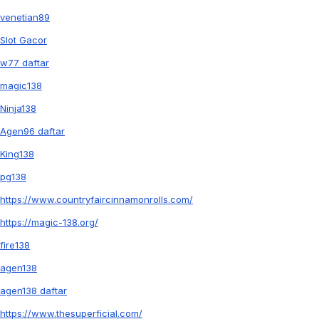
venetian89
Slot Gacor
w77 daftar
magic138
Ninja138
Agen96 daftar
King138
pg138
https://www.countryfaircinnamonrolls.com/
https://magic-138.org/
fire138
agen138
agen138 daftar
https://www.thesuperficial.com/