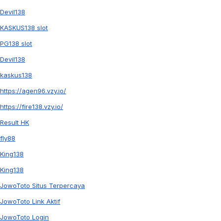
Devil138
KASKUS138 slot
PG138 slot
Devil138
kaskus138
https://agen96.vzy.io/
https://fire138.vzy.io/
Result HK
fly88
King138
King138
JowoToto Situs Terpercaya
JowoToto Link Aktif
JowoToto Login