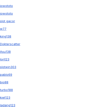
jowototo
jowototo
slot gacor
w77
king138
Dokterscatter
Asu138
Ion123
slotwin303
pablo69
bio88
turbo188
kiet123
ladang123