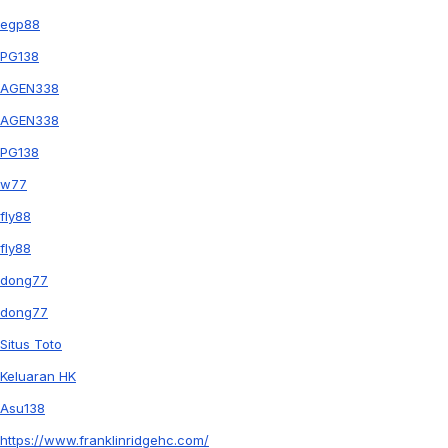
egp88
PG138
AGEN338
AGEN338
PG138
w77
fly88
fly88
dong77
dong77
Situs Toto
Keluaran HK
Asu138
https://www.franklinridgehc.com/