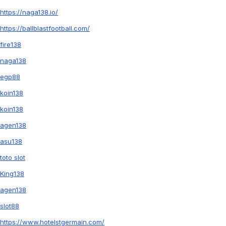
https://naga138.io/
https://ballblastfootball.com/
fire138
naga138
egp88
koin138
koin138
agen138
asu138
toto slot
King138
agen138
slot88
https://www.hotelstgermain.com/