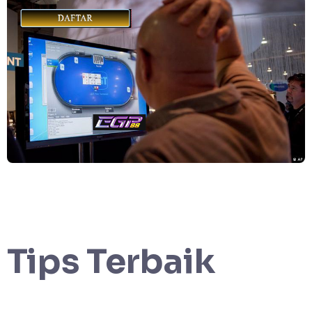
Tips Terbaik