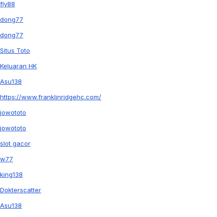
fly88
dong77
dong77
Situs Toto
Keluaran HK
Asu138
https://www.franklinridgehc.com/
jowototo
jowototo
slot gacor
w77
king138
Dokterscatter
Asu138