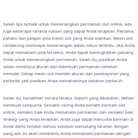
Selain tips terbaik untuk memenangkan permainan slot online, ada
juga beberapa rahasia sukses yang dapat Anda terapkan. Pertama,
pahami dan pelajari pola mesin slot yang Anda mainkan. Mesin slot
cenderung membayar kemenangan dalam siklus tertentu. Jika Anda
dapat memahami pola tersebut, Anda dapat meningkatkan peluang
Anda untuk memenangkan permainan. Selain itu, pastikan Anda
selalu membaca aturan dan ketentuan permainan sebelum
memulai. Setiap mesin slot memiliki aturan dan pembayaran yang
berbeda, jadi pastikan Anda memahaminya sebelum bertaruh.
Selain itu, berlatihlah secara teratur. Seperti yang dikatakan, latihan
membuat sempurna. Semakin sering Anda berlatih bermain slot
online, semakin baik Anda memahami permainan dan semakin baik
strategi yang Anda terapkan. Anda juga dapat mencoba bermain di
mode demo terlebih dahulu sebelum memasang taruhan dengan
uang asli. Ini akan membantu Anda memahami permainan dengan