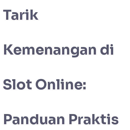
Tarik
Kemenangan di
Slot Online:
Panduan Praktis