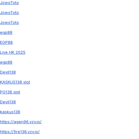
JowoToto
JowoToto
JowoToto
egp88
EGP88
Live HK 2025
egp88
Devil138
KASKUS138 slot
PG138 slot
Devil138
kaskus138
https://agen96.vzy.io/
https://fire138.vzy.io/