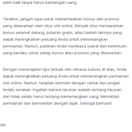
lebih baik tanpa harus kehilangan uang.
Terakhir, jangan lupa untuk memanfaatkan bonus dan promosi
yang ditawarkan oleh situs slot online. Banyak situs menawarkan
bonus selamat datang, putaran gratis, atau hadiah lainnya yang
dapat meningkatkan peluang Anda untuk memenangkan
permainan. Namun, pastikan Anda membaca syarat dan ketentuan
yang berlaku untuk setiap bonus atau promosi yang ditawarkan.
Dengan menerapkan tips terbaik dan rahasia sukses di atas, Anda
dapat meningkatkan peluang Anda untuk memenangkan permainan
slot online. Namun, tetaplah bermain dengan santai dan jangan
terlalu serakah. Ingatlah bahwa taruhan adalah tentang hiburan
dan tidak selalu harus tentang memenangkan uang. Nikmatilah
permainan dan bermainlah dengan bijak. Semoga berhasil!
APi