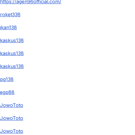
https://agen96official.com/
roket338
ikan138
kaskus138
kaskus138
kaskus138
pg138
egp88
JowoToto
JowoToto
JowoToto