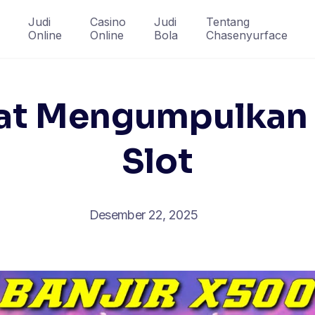
Judi
Casino
Judi
Tentang
Online
Online
Bola
Chasenyurface
at Mengumpulkan 
Slot
Desember 22, 2025