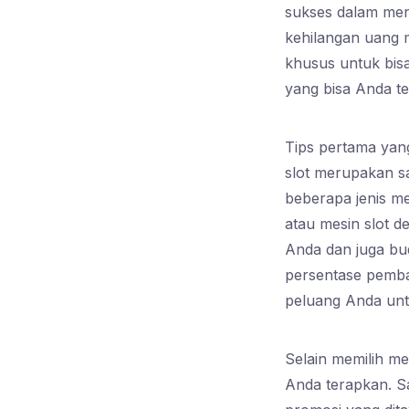
sukses dalam men
kehilangan uang m
khusus untuk bisa
yang bisa Anda t
Tips pertama yang
slot merupakan s
beberapa jenis mes
atau mesin slot d
Anda dan juga bud
persentase pemba
peluang Anda un
Selain memilih me
Anda terapkan. S