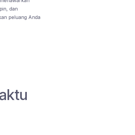
ng menawarkan
pin, dan
tkan peluang Anda
aktu