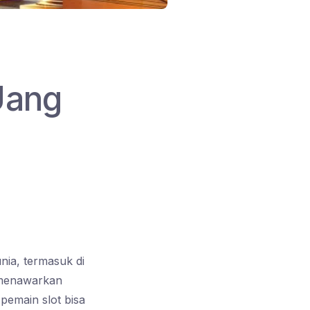
Uang
nia, termasuk di
 menawarkan
emain slot bisa