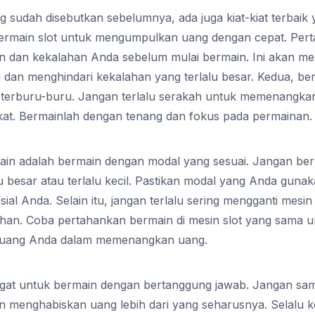
yang sudah disebutkan sebelumnya, ada juga kiat-kiat terbaik
ermain slot untuk mengumpulkan uang dengan cepat. Pert
 dan kekalahan Anda sebelum mulai bermain. Ini akan 
 dan menghindari kekalahan yang terlalu besar. Kedua, be
n terburu-buru. Jangan terlalu serakah untuk memenangk
kat. Bermainlah dengan tenang dan fokus pada permainan.
 lain adalah bermain dengan modal yang sesuai. Jangan be
u besar atau terlalu kecil. Pastikan modal yang Anda guna
al Anda. Selain itu, jangan terlalu sering mengganti mesin 
han. Coba pertahankan bermain di mesin slot yang sama u
luang Anda dalam memenangkan uang.
 ingat untuk bermain dengan bertanggung jawab. Jangan sa
 menghabiskan uang lebih dari yang seharusnya. Selalu ke