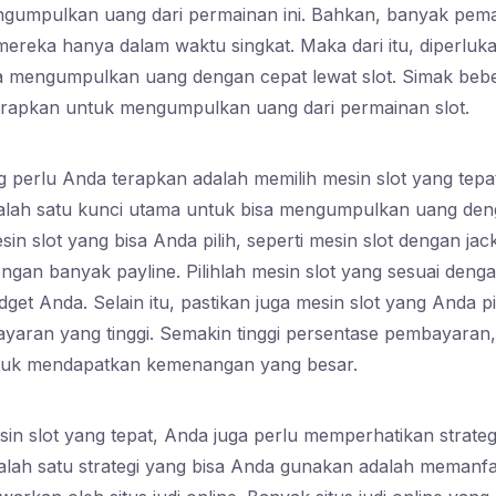
gumpulkan uang dari permainan ini. Bahkan, banyak pemai
ereka hanya dalam waktu singkat. Maka dari itu, diperlukan
 mengumpulkan uang dengan cepat lewat slot. Simak bebera
erapkan untuk mengumpulkan uang dari permainan slot.
 perlu Anda terapkan adalah memilih mesin slot yang tepa
alah satu kunci utama untuk bisa mengumpulkan uang den
in slot yang bisa Anda pilih, seperti mesin slot dengan jac
engan banyak payline. Pilihlah mesin slot yang sesuai den
get Anda. Selain itu, pastikan juga mesin slot yang Anda pil
yaran yang tinggi. Semakin tinggi persentase pembayaran
tuk mendapatkan kemenangan yang besar.
sin slot yang tepat, Anda juga perlu memperhatikan strate
alah satu strategi yang bisa Anda gunakan adalah memanf