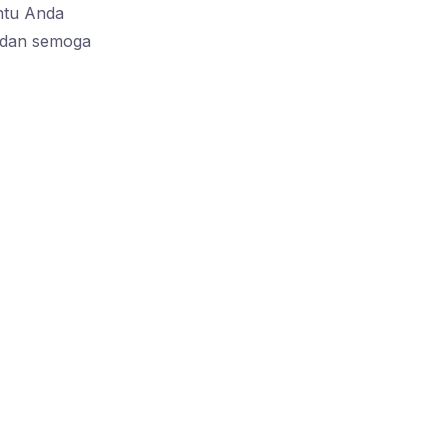
ntu Anda
 dan semoga