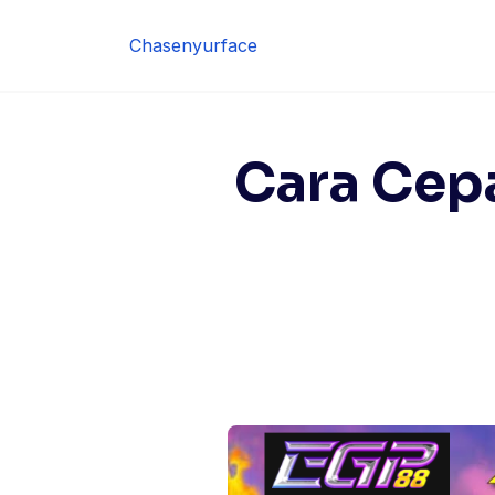
Skip
to
Chasenyurface
content
Cara Cep