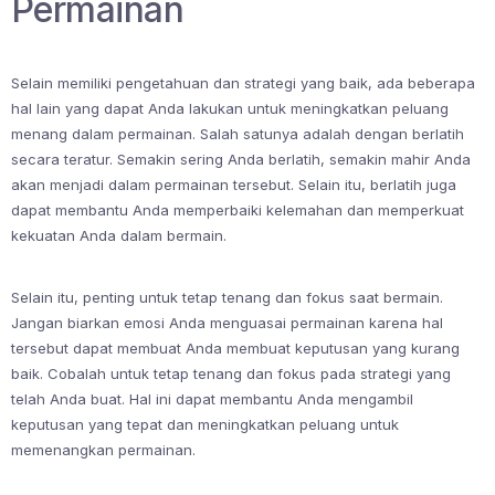
Permainan
Selain memiliki pengetahuan dan strategi yang baik, ada beberapa
hal lain yang dapat Anda lakukan untuk meningkatkan peluang
menang dalam permainan. Salah satunya adalah dengan berlatih
secara teratur. Semakin sering Anda berlatih, semakin mahir Anda
akan menjadi dalam permainan tersebut. Selain itu, berlatih juga
dapat membantu Anda memperbaiki kelemahan dan memperkuat
kekuatan Anda dalam bermain.
Selain itu, penting untuk tetap tenang dan fokus saat bermain.
Jangan biarkan emosi Anda menguasai permainan karena hal
tersebut dapat membuat Anda membuat keputusan yang kurang
baik. Cobalah untuk tetap tenang dan fokus pada strategi yang
telah Anda buat. Hal ini dapat membantu Anda mengambil
keputusan yang tepat dan meningkatkan peluang untuk
memenangkan permainan.