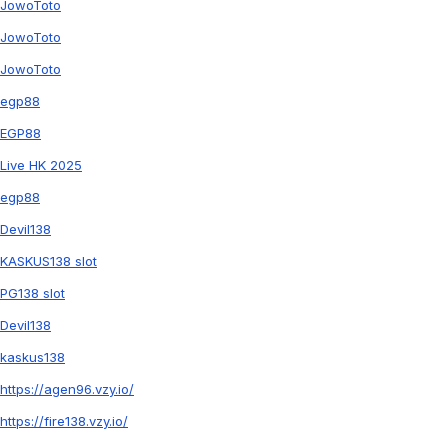
JowoToto
JowoToto
JowoToto
egp88
EGP88
Live HK 2025
egp88
Devil138
KASKUS138 slot
PG138 slot
Devil138
kaskus138
https://agen96.vzy.io/
https://fire138.vzy.io/