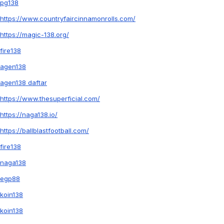
pg138
https://www.countryfaircinnamonrolls.com/
https://magic-138.org/
fire138
agen138
agen138 daftar
https://www.thesuperficial.com/
https://naga138.io/
https://ballblastfootball.com/
fire138
naga138
egp88
koin138
koin138