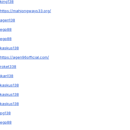
king138
https://mahjongways33.org/
agen138
egp88
egp88
kaskus138
https://agen96official.com/
roket338
ikan138
kaskus138
kaskus138
kaskus138
pg138
egp88